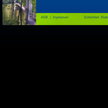
AGB
|
Impressum
Schirmherr: Rud