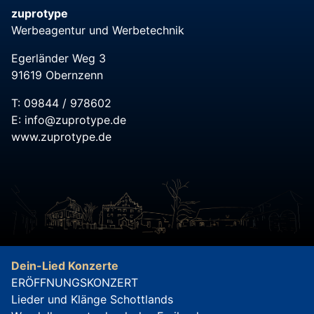
zuprotype
Werbeagentur und Werbetechnik
Egerländer Weg 3
91619 Obernzenn
T: 09844 / 978602
E:
info@zuprotype.de
www.zuprotype.de
Dein-Lied Konzerte
ERÖFFNUNGSKONZERT
Lieder und Klänge Schottlands