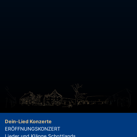
Dein-Lied Konzerte
ERÖFFNUNGSKONZERT
Lieder und Klänge Schottlands