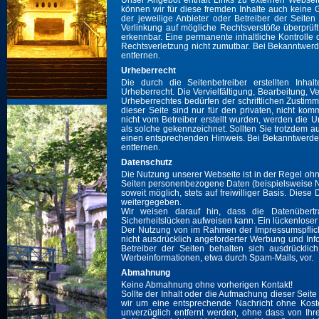
Unser Angebot enthält Links zu externen Webseite
können wir für diese fremden Inhalte auch keine G
der jeweilige Anbieter oder Betreiber der Seiten
Verlinkung auf mögliche Rechtsverstöße überprüft
erkennbar. Eine permanente inhaltliche Kontrolle 
Rechtsverletzung nicht zumutbar. Bei Bekanntwer
entfernen.
Urheberrecht
Die durch die Seitenbetreiber erstellten Inh
Urheberrecht. Die Vervielfältigung, Bearbeitung, 
Urheberrechtes bedürfen der schriftlichen Zustim
dieser Seite sind nur für den privaten, nicht kom
nicht vom Betreiber erstellt wurden, werden die U
als solche gekennzeichnet. Sollten Sie trotzdem a
einen entsprechenden Hinweis. Bei Bekanntwerde
entfernen.
Datenschutz
Die Nutzung unserer Webseite ist in der Regel o
Seiten personenbezogene Daten (beispielsweise Na
soweit möglich, stets auf freiwilliger Basis. Die
weitergegeben.
Wir weisen darauf hin, dass die Datenübertr
Sicherheitslücken aufweisen kann. Ein lückenloser S
Der Nutzung von im Rahmen der Impressumspflicht
nicht ausdrücklich angeforderter Werbung und Info
Betreiber der Seiten behalten sich ausdrücklic
Werbeinformationen, etwa durch Spam-Mails, vor.
Abmahnung
Keine Abmahnung ohne vorherigen Kontakt!
Sollte der Inhalt oder die Aufmachung dieser Seite
wir um eine entsprechende Nachricht ohne Kost
unverzüglich entfernt werden, ohne dass von Ihrer