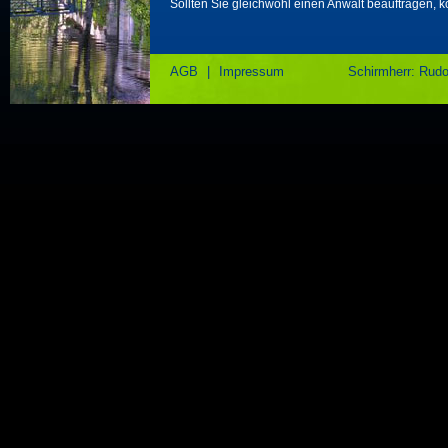
Sollten Sie gleichwohl einen Anwalt beauftragen,
AGB
|
Impressum
Schirmherr: Rud