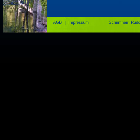
AGB
|
Impressum
Schirmherr: Rud