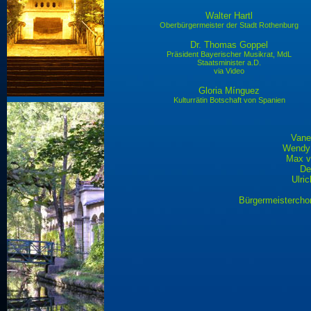
Walter Hartl
Oberbürgermeister der Stadt Rothenburg
Dr. Thomas Goppel
Präsident Bayerischer Musikrat, MdL
Staatsminister a.D.
via Video
Gloria Mínguez
Kulturrätin Botschaft von Spanien
Vane
Wendy
Max v.
De
Ulri
Bürgermeistercho