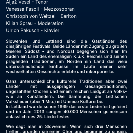
Aljaž Vesel - Tenor
Vanessa Fasoli - Mezzosopran
Christoph von Weitzel - Bariton
Kilian Sprau - Moderation
Ulrich Pakusch - Klavier
Slowenien und Lettland sind die Gastländer des
diesjährigen Festivals. Beide Länder mit Zugang zu großen
Meeren. Südost - und Nordost begegnen sich hier. Im
Süden ein Land des ehemaligen K.u.K. Reiches und seinen
prägenden Traditionen, im Norden ein Land das viele
unterschiedlichste Einflüsse im Laufe seiner sehr
wechselhaften Geschichte erlebte und inkorporierte.
Ganz unterschiedliche kulturelle Traditionen aber zwei
Länder mit ausgeprägten Gesangstraditionen,
ungezählten Chören und einem reichen Liedgut an Volks-
wie an Kunstliedern. Die Sammlung der Lettischen
Volkslieder (über 1 Mio.) ist Unseco Kulturerbe.
In Lettland wurde schon 1869 das erste Liederfest gefeiert
und im Jahr 2013 sangen 40.000 Menschen gemeinsam
anlässlich des 25. Liederfestes.
Wie sagt man in Slowenien: Wenn sich drei Menschen
treffen, gründen sie einen Chor und beginnen zu singen.