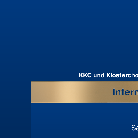
KKC
und
Klostercho
S