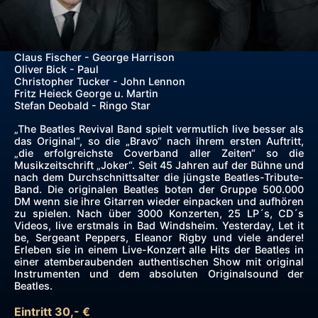
Claus Fischer - George Harrison
Oliver Bick - Paul
Christopher Tucker - John Lennon
Fritz Heieck George u. Martin
Stefan Deobald - Ringo Star
„The Beatles Revival Band spielt vermutlich live besser als
das Original“, so die „Bravo“ nach ihrem ersten Auftritt,
„die erfolgreichste Coverband aller Zeiten“ so die
Musikzeitschrift „Joker“. Seit 45 Jahren auf der Bühne und
nach dem Durchschnittsalter die jüngste Beatles-Tribute-
Band. Die originalen Beatles boten der Gruppe 500.000
DM wenn sie ihre Gitarren wieder einpacken und aufhören
zu spielen. Nach über 3000 Konzerten, 25 LP´s, CD´s
Videos, live erstmals in Bad Windsheim. Yesterday, Let it
be, Sergeant Peppers, Eleanor Rigby und viele andere!
Erleben sie in einem Live-Konzert alle Hits der Beatles in
einer atemberaubenden authentischen Show mit original
Instrumenten und dem absoluten Originalsound der
Beatles.
Eintritt 30,- €